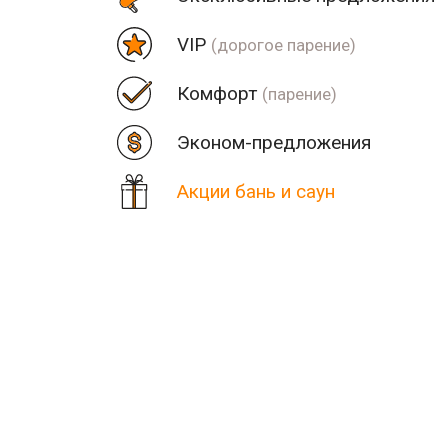
VIP
(дорогое парение)
Комфорт
(парение)
Эконом-предложения
Акции бань и саун
Цена
Парная
Рядом
Количество найденных рез