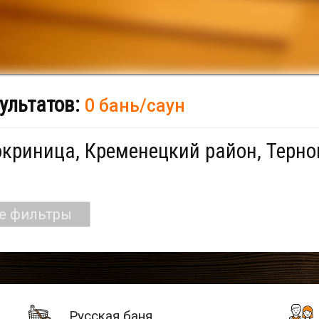
ультатов:
0 бань/саун
криница, Кременецкий район, Терно
се фильтры
Русская баня