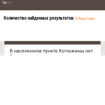
Тип
Количество найденных результатов:
0 бань/саун
В населенном пункте Котюжины нет
SAN
бань и саун.
SPA
(Сан
СПА)
Ищете место для отдыха?
250
грн/
У нас нет предложений в этом
час,
городе, Вы можете выбрать другой
миним
ум 2
город.
часа
Улица: