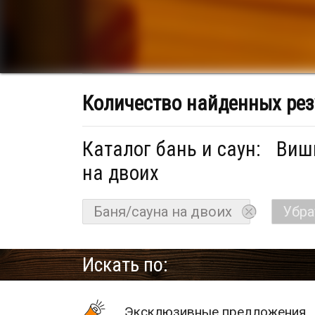
Количество найденных рез
Каталог бань и саун:
Вишн
на двоих
Баня/сауна на двоих
Убра
Искать по:
Эксклюзивные предложения