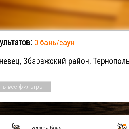
ультатов:
0 бань/саун
евец, Збаражский район, Тернополь
ть все фильтры
Русская баня