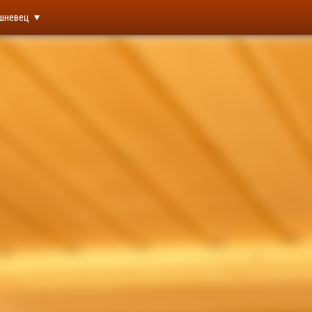
шневец