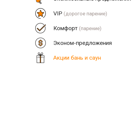
VIP
(дорогое парение)
Комфорт
(парение)
Эконом-предложения
Акции бань и саун
Цена
Парная
Рядом
Количество найденных рез