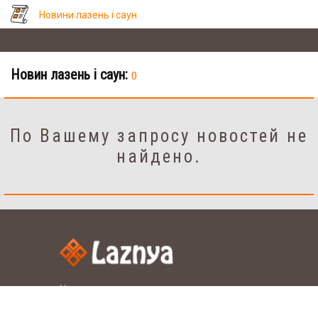
Новини лазень і саун
Новин лазень і саун:
0
По Вашему запросу новостей не
найдено.
Налаштування
рус.
укр.
Мова