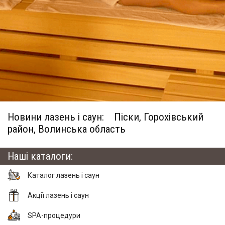
Новини лазень і саун:
Піски, Горохівський
район, Волинська область
Наші каталоги:
Каталог лазень і саун
Акції лазень і саун
SPA-процедури