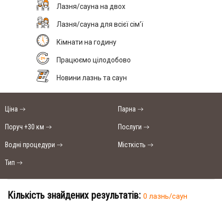
Лазня/сауна на двох
Лазня/сауна для всієї сім'ї
Кімнати на годину
Працюємо цілодобово
Новини лазнь та саун
Ціна
Парна
Поруч +30 км
Послуги
Водні процедури
Місткість
Тип
Кількість знайдених результатів:
0 лазнь/саун