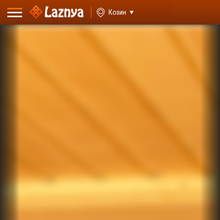
ВХІД
Козин