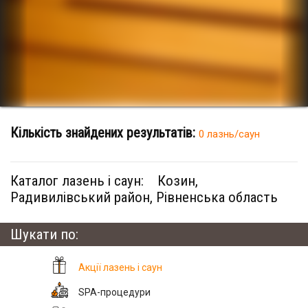
Кількість знайдених результатів:
0 лазнь/саун
Каталог лазень і саун:
Козин,
Радивилівський район, Рівненська область
Шукати по:
Акції лазень і саун
SPA-процедури