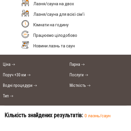
Лазня/сауна на двох
Лазня/сауна для всієї сім'ї
Кімнати на годину
Працюємо цілодобово
Новини лазнь та саун
Ціна
Парна
Поруч +30 км
Послуги
Водні процедури
Місткість
Тип
Кількість знайдених результатів:
0 лазнь/саун