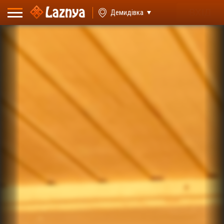
ВХІД
Демидівка