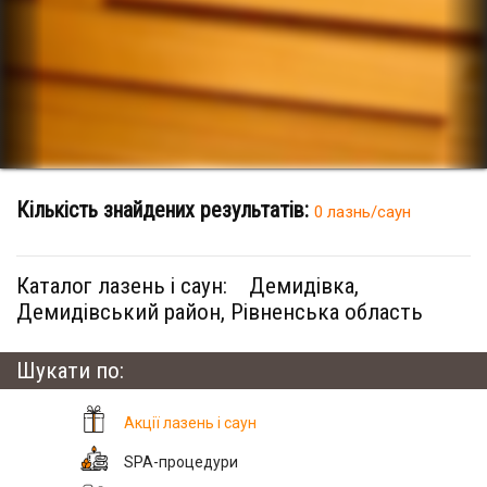
Кількість знайдених результатів:
0 лазнь/саун
Каталог лазень і саун:
Демидівка,
Демидівський район, Рівненська область
Шукати по:
Акції лазень і саун
SPA-процедури