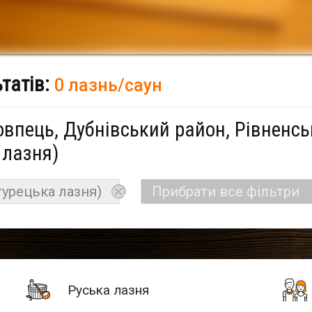
ьтатів:
0 лазнь/саун
овпець, Дубнівський район, Рівненсь
 лазня)
урецька лазня)
Прибрати все фільтри
Руська лазня