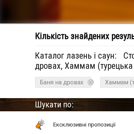
Кількість знайдених резул
Каталог лазень і саун:
Ст
дровах, Хаммам (турецька
Баня на дровах
Хаммам (т
Шукати по:
Eксклюзивні пропозиції