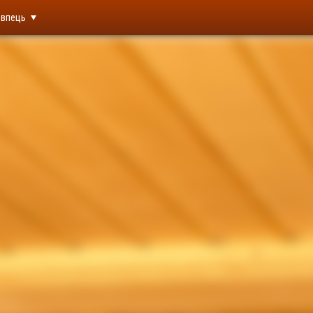
овпець