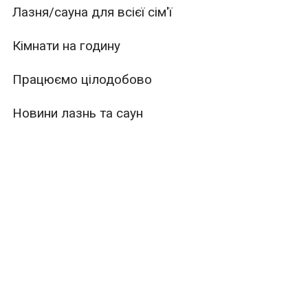
Лазня/сауна для всієї сім'ї
Кімнати на годину
Працюємо цілодобово
Новини лазнь та саун
ури
Місткість
Тип