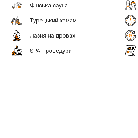
Фінська сауна
Турецький хамам
Лазня на дровах
SPA-процедури
# 2
SAN SPA
уч +30 км
Послуги
Водні процед
(Сан СПА)
250 грн/
ьтатів:
0 лазнь/саун
час, минимум
2 часа
Улица:
ул.
Богдана
Гаврилишина
12/16, вход со
пець немає лазнь і саун.
двора