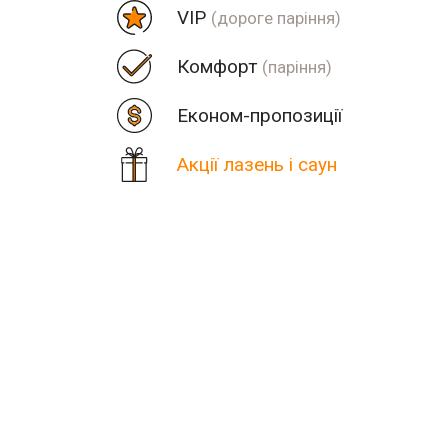
VIP
(дороге паріння)
Комфорт
(паріння)
Економ-пропозиції
Акції лазень і саун
Ціна
Парна
Пор
Кількість знайдених резул
В населеному пункті Стов