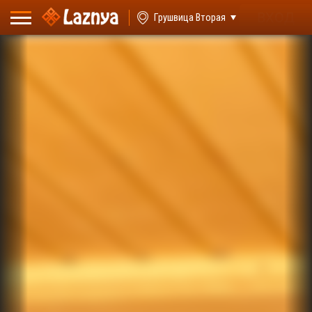
ВХОД
Грушвица Вторая