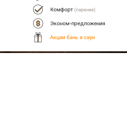
Комфорт
(парение)
Эконом-предложения
Акции бань и саун
Цена
Парная
Рядом
Количество найденных рез
В населенном пункте Бере