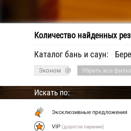
Количество найденных рез
Каталог бань и саун:
Бере
Эконом
Убрать все филь
Искать по:
Эксклюзивные предложения
VIP
(дорогое парение)