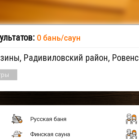
ультатов:
0 бань/саун
зины, Радивиловский район, Ровенс
тры
Русская баня
Финская сауна