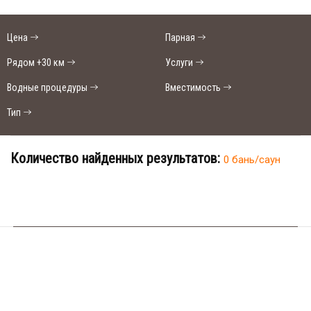
Цена
Парная
Рядом +30 км
Услуги
Водные процедуры
Вместимость
Тип
Количество найденных результатов:
0 бань/саун
SAN
SPA
(Сан
В населенном пункте Стовпец нет
СПА)
бань и саун.
250
грн/
час,
Ищете место для отдыха?