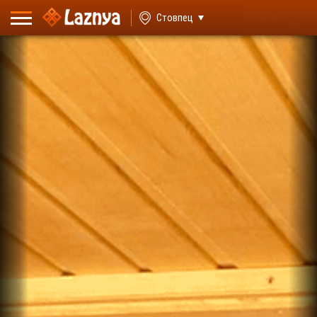
ВХОД
Стовпец