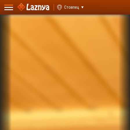
ВХОД
Стовпец